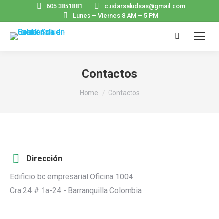
605 3851881
cuidarsaludsas@gmail.com
Lunes – Viernes 8 AM – 5 PM
Search:
Contactos
You are here:
Home
Contactos
Dirección
Edificio bc empresarial Oficina 1004
Cra 24 # 1a-24 - Barranquilla Colombia