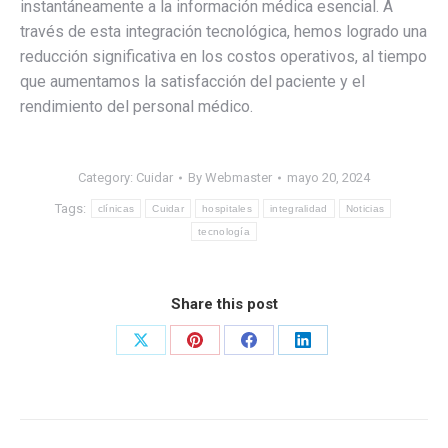
instantáneamente a la información médica esencial. A
través de esta integración tecnológica, hemos logrado una
reducción significativa en los costos operativos, al tiempo
que aumentamos la satisfacción del paciente y el
rendimiento del personal médico.
Category:
Cuidar
By
Webmaster
mayo 20, 2024
Tags:
clínicas
Cuidar
hospitales
integralidad
Noticias
tecnología
Share this post
Share
Share
Share
Share
on
on
on
on
X
Pinterest
Facebook
LinkedIn
Post