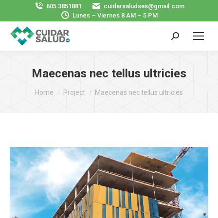
605 3851881
cuidarsaludsas@gmail.com
Lunes – Viernes 8 AM – 5 PM
Search:
Maecenas nec tellus ultricies
You are here:
Home
Project
Maecenas nec tellus ultricies