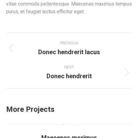
vitae commodo pellentesque. Maecenas maximus tempus
purus, et feugiat lectus efficitur eget.
Navegación
PREVIOUS
entre
Donec hendrerit lacus
Proyecto
anterior
proyectos
NEXT
Donec hendrerit
Proyecto
siguiente
More Projects
Maecenas maximus