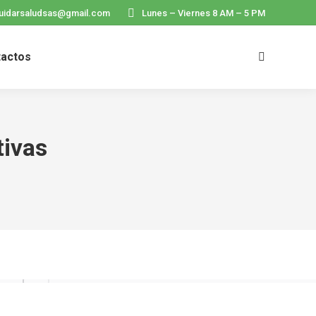
uidarsaludsas@gmail.com
Lunes – Viernes 8 AM – 5 PM
tactos
Search:
tivas