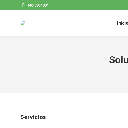
605 3851881
Inici
Solu
Servicios