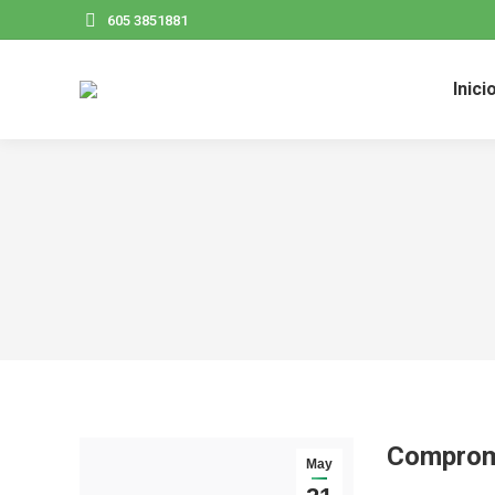
605 3851881
Inici
Compromi
May