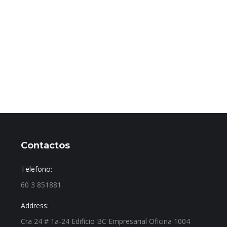
Contactos
Telefono:
60 3 851881
Address:
Cra 24 # 1a-24 Edificio BC Empresarial Oficina 1004