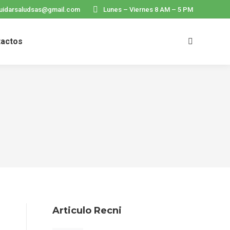
uidarsaludsas@gmail.com
Lunes – Viernes 8 AM – 5 PM
tactos
Search:
Articulo Recni