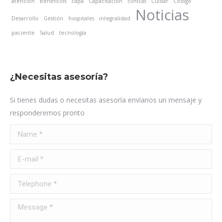
atención
Beneficios
capa
Capacitación
clínicas
Cuidar
Código
Noticias
Desarrollo
Gestión
hospitales
integralidad
paciente
Salud
tecnología
¿Necesitas asesoría?
Si tienes dudas o necesitas asesoría envíanos un mensaje y
responderemos pronto
Name *
E-mail *
Telephone *
Message *