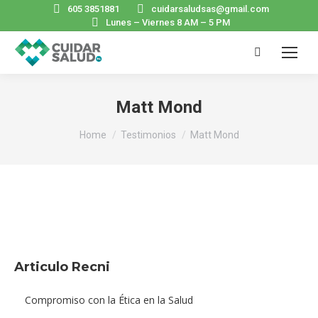
605 3851881
cuidarsaludsas@gmail.com
Lunes – Viernes 8 AM – 5 PM
Search:
Matt Mond
You are here:
Home
Testimonios
Matt Mond
Articulo Recni
Compromiso con la Ética en la Salud