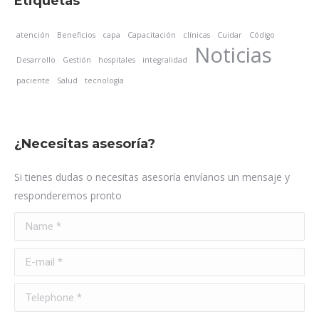
Etiquetas
atención
Beneficios
capa
Capacitación
clínicas
Cuidar
Código
Noticias
Desarrollo
Gestión
hospitales
integralidad
paciente
Salud
tecnología
¿Necesitas asesoría?
Si tienes dudas o necesitas asesoría envíanos un mensaje y
responderemos pronto
Name *
E-mail *
Telephone *