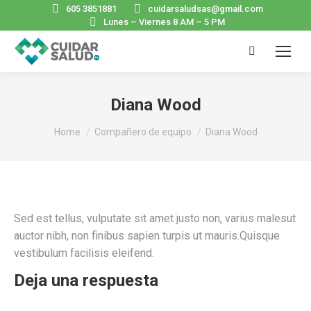
605 3851881
cuidarsaludsas@gmail.com
Lunes – Viernes 8 AM – 5 PM
Search:
Diana Wood
You are here:
Home
Compañero de equipo
Diana Wood
Sed est tellus, vulputate sit amet justo non, varius malesut
auctor nibh, non finibus sapien turpis ut mauris.Quisque
vestibulum facilisis eleifend.
Deja una respuesta